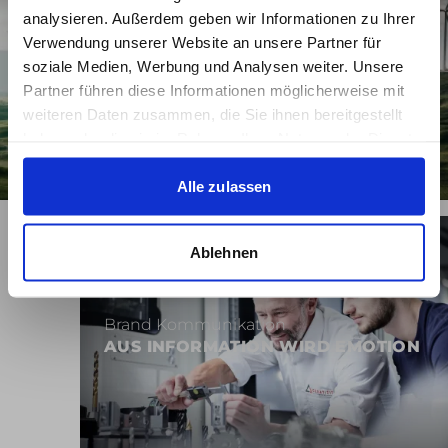
analysieren. Außerdem geben wir Informationen zu Ihrer
Verwendung unserer Website an unsere Partner für
Brand Kommunikation
soziale Medien, Werbung und Analysen weiter. Unsere
TRANSPARENTE
Partner führen diese Informationen möglicherweise mit
NACHHALTIGKEITSKOMMUNIKATION
weiteren Daten zusammen, die Sie ihnen bereitgestellt
haben oder die sie im Rahmen Ihrer Nutzung der Dienste
gesammelt haben.
Alle zulassen
Ablehnen
Brand Kommunikation
AUS INFORMATION WIRD EMOTION