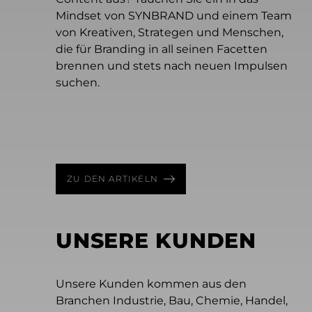
Mindset von SYNBRAND und einem Team
Juli 17, 2026 - 7 Min Lesezeit
von Kreativen, Strategen und Menschen,
Mythos Gelbes Trikot
die für Branding in all seinen Facetten
Juni 22, 2026 - 6 Min Lesezeit
Wie das Gelbe Trikot verdeutlicht, warum
brennen und stets nach neuen Impulsen
April 22, 2026 - 4 Min Lesezeit
Content macht noch keine Marke
starke Marken Mut zur Langfristigkeit
suchen.
Werden wir immer unkreativer?
Wenn KI mehr Content möglich macht,
brauchen.
Warum werden kreative Durchbrüche
braucht Marke mehr Klarheit.
immer seltener?
ZU DEN ARTIKELN
UNSERE KUNDEN
Unsere Kunden kommen aus den
Branchen Industrie, Bau, Chemie, Handel,