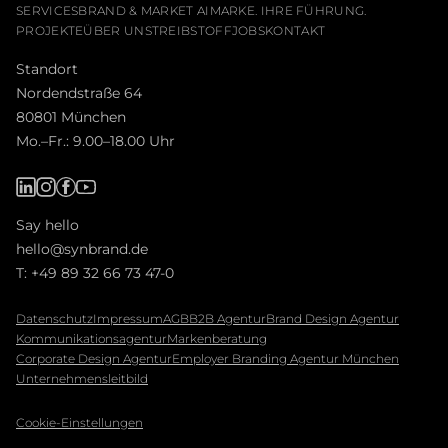
SERVICES
BRAND & MARKET AI
MARKE. IHRE FÜHRUNG.
PROJEKTE
ÜBER UNS
TREIBSTOFF
JOBS
KONTAKT
Standort
Nordendstraße 64
80801 München
Mo.–Fr.: 9.00–18.00 Uhr
Say hello
hello@synbrand.de
T:
+49 89 32 66 73 47-0
Daten­schutz
Impressum
AGB
B2B Agentur
Brand Design Agentur
Kommunikationsagentur
Markenberatung
Corporate Design Agentur
Employer Branding Agentur München
Unternehmensleitbild
Cookie-Einstellungen