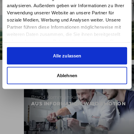
analysieren. Außerdem geben wir Informationen zu Ihrer
Verwendung unserer Website an unsere Partner für
Brand Kommunikation
soziale Medien, Werbung und Analysen weiter. Unsere
TRANSPARENTE
Partner führen diese Informationen möglicherweise mit
NACHHALTIGKEITSKOMMUNIKATION
weiteren Daten zusammen, die Sie ihnen bereitgestellt
haben oder die sie im Rahmen Ihrer Nutzung der Dienste
gesammelt haben.
Alle zulassen
Ablehnen
Brand Kommunikation
AUS INFORMATION WIRD EMOTION