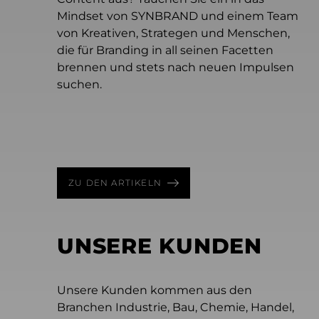
Mindset von SYNBRAND und einem Team
Juli 17, 2026 - 7 Min Lesezeit
von Kreativen, Strategen und Menschen,
Mythos Gelbes Trikot
die für Branding in all seinen Facetten
Juni 22, 2026 - 6 Min Lesezeit
Wie das Gelbe Trikot verdeutlicht, warum
brennen und stets nach neuen Impulsen
April 22, 2026 - 4 Min Lesezeit
Content macht noch keine Marke
starke Marken Mut zur Langfristigkeit
suchen.
Werden wir immer unkreativer?
Wenn KI mehr Content möglich macht,
brauchen.
Warum werden kreative Durchbrüche
braucht Marke mehr Klarheit.
immer seltener?
ZU DEN ARTIKELN
UNSERE KUNDEN
Unsere Kunden kommen aus den
Branchen Industrie, Bau, Chemie, Handel,