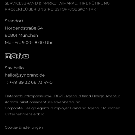
SERVICES
BRAND & MARKET AI
MARKE. IHRE FÜHRUNG.
PROJEKTE
ÜBER UNS
TREIBSTOFF
JOBS
KONTAKT
Standort
Nordendstraße 64
80801 München
Mo.–Fr.: 9.00–18.00 Uhr
Say hello
hello@synbrand.de
T:
+49 89 32 66 73 47-0
Daten­schutz
Impressum
AGB
B2B Agentur
Brand Design Agentur
Kommunikationsagentur
Markenberatung
Corporate Design Agentur
Employer Branding Agentur München
Unternehmensleitbild
Cookie-Einstellungen