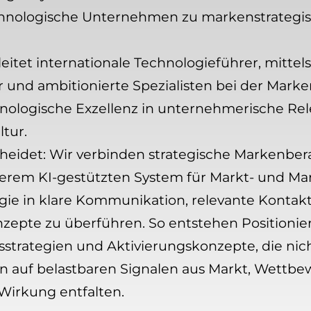
hnologische Unternehmen zu markenstrategi
tet internationale Technologieführer, mittel
 und ambitionierte Spezialisten bei der Marke
ologische Exzellenz in unternehmerische Relev
tur.
heidet: Wir verbinden strategische Markenber
em KI-gestützten System für Markt- und Mark
tegie in klare Kommunikation, relevante Konta
nzepte zu überführen. So entstehen Positioni
trategien und Aktivierungskonzepte, die nicht
rn auf belastbaren Signalen aus Markt, Wettb
Wirkung entfalten.