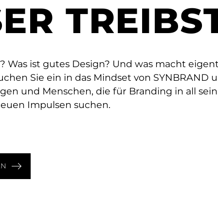
elbes
Juni 22, 2026 - 6 Min Leseze
ER TREIBS
Content macht n
elbe Trikot
keine Marke
cht, warum
Wenn KI mehr
 Was ist gutes Design? Und was macht eigentl
rken Mut
Content möglich
uchen Sie ein in das Mindset von SYNBRAND 
istigkeit
macht, braucht M
egen und Menschen, die für Branding in all se
mehr Klarheit.
neuen Impulsen suchen.
LN