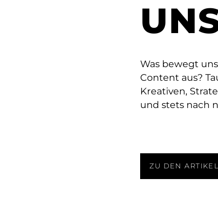
Mythos G
UNS
Trikot
Wie das G
verdeutli
Was bewegt uns?
starke Ma
Content aus? Ta
zur Langfr
Kreativen, Strat
brauchen.
und stets nach 
ZU DEN ARTIKE