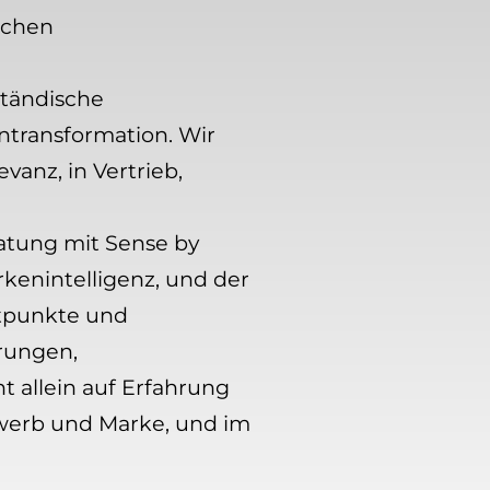
schen
ständische
ntransformation. Wir
anz, in Vertrieb,
atung mit Sense by
enintelligenz, und der
ktpunkte und
erungen,
 allein auf Erfahrung
ewerb und Marke, und im