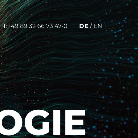
T:
+49 89 32 66 73 47-0
DE
/
EN
OGIE