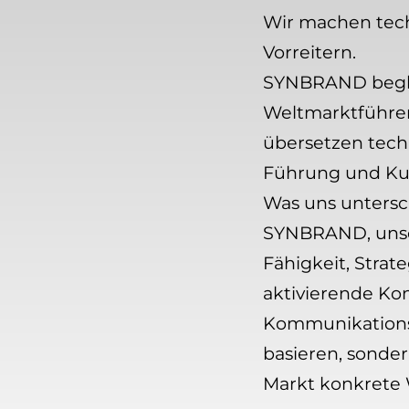
Wir machen tec
Vorreitern.
SYNBRAND beglei
Weltmarktführer
übersetzen techn
Führung und Kul
Was uns untersc
SYNBRAND, unser
Fähigkeit, Stra
aktivierende Ko
Kommunikationss
basieren, sonde
Markt konkrete 