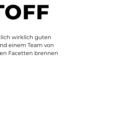
it
TOFF
och
April 22, 2026 - 4 Min Lesezeit
Werden wir immer
unkreativer?
ich wirklich guten
Warum werden
und einem Team von
arke
kreative Durchbrüche
inen Facetten brennen
immer seltener?