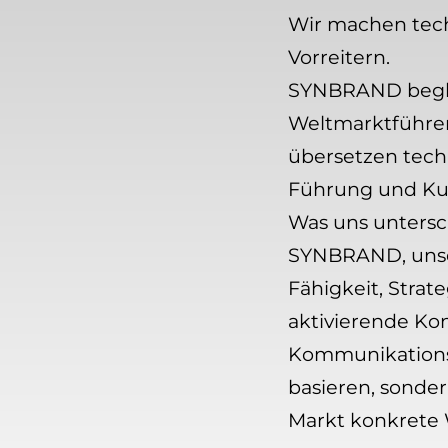
Wir machen tec
Vorreitern.
SYNBRAND beglei
Weltmarktführer
übersetzen techn
Führung und Kul
Was uns untersc
SYNBRAND, unser
Fähigkeit, Stra
aktivierende Ko
Kommunikationss
basieren, sonde
Markt konkrete 