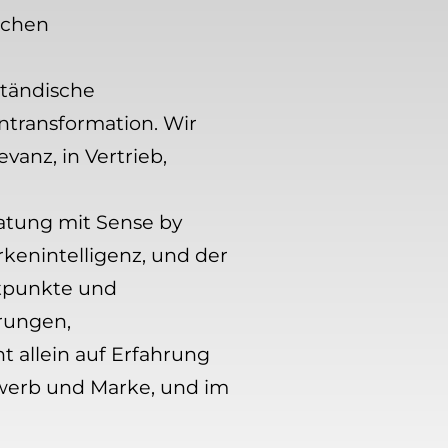
schen
ständische
ntransformation. Wir
anz, in Vertrieb,
atung mit Sense by
enintelligenz, und der
ktpunkte und
erungen,
 allein auf Erfahrung
ewerb und Marke, und im