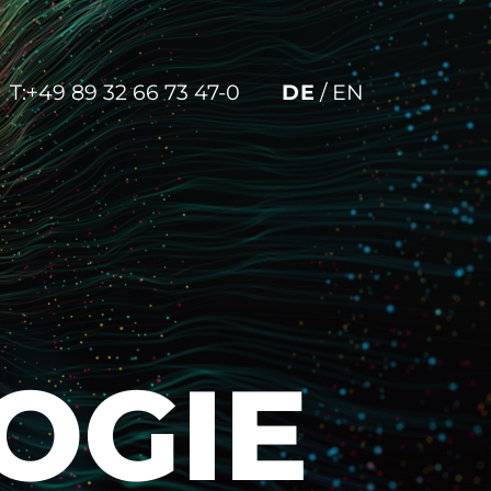
T:
+49 89 32 66 73 47-0
DE
/
EN
OGIE