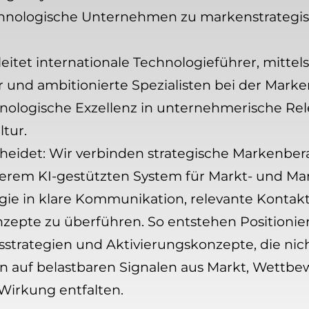
hnologische Unternehmen zu markenstrategi
tet internationale Technologieführer, mittel
 und ambitionierte Spezialisten bei der Marke
ologische Exzellenz in unternehmerische Relev
tur.
heidet: Wir verbinden strategische Markenber
em KI-gestützten System für Markt- und Mark
tegie in klare Kommunikation, relevante Konta
nzepte zu überführen. So entstehen Positioni
trategien und Aktivierungskonzepte, die nicht
rn auf belastbaren Signalen aus Markt, Wettb
Wirkung entfalten.