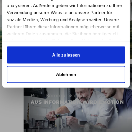
analysieren. Außerdem geben wir Informationen zu Ihrer
Verwendung unserer Website an unsere Partner für
Brand Kommunikation
soziale Medien, Werbung und Analysen weiter. Unsere
TRANSPARENTE
Partner führen diese Informationen möglicherweise mit
NACHHALTIGKEITSKOMMUNIKATION
weiteren Daten zusammen, die Sie ihnen bereitgestellt
haben oder die sie im Rahmen Ihrer Nutzung der Dienste
gesammelt haben.
Alle zulassen
Ablehnen
Brand Kommunikation
AUS INFORMATION WIRD EMOTION