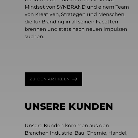
Mindset von SYNBRAND und einem Team
Juli 17, 2026 - 7 Min Lesezeit
von Kreativen, Strategen und Menschen,
Mythos Gelbes Trikot
die für Branding in all seinen Facetten
Juni 22, 2026 - 6 Min Lesezeit
Wie das Gelbe Trikot verdeutlicht, warum
brennen und stets nach neuen Impulsen
April 22, 2026 - 4 Min Lesezeit
Content macht noch keine Marke
starke Marken Mut zur Langfristigkeit
suchen.
Werden wir immer unkreativer?
Wenn KI mehr Content möglich macht,
brauchen.
Warum werden kreative Durchbrüche
braucht Marke mehr Klarheit.
immer seltener?
ZU DEN ARTIKELN
UNSERE KUNDEN
Unsere Kunden kommen aus den
Branchen Industrie, Bau, Chemie, Handel,