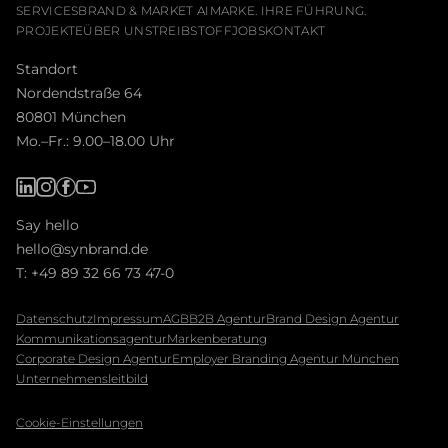
SERVICES
BRAND & MARKET AI
MARKE. IHRE FÜHRUNG.
PROJEKTE
ÜBER UNS
TREIBSTOFF
JOBS
KONTAKT
Standort
Nordendstraße 64
80801 München
Mo.–Fr.: 9.00–18.00 Uhr
Say hello
hello@synbrand.de
T:
+49 89 32 66 73 47-0
Daten­schutz
Impressum
AGB
B2B Agentur
Brand Design Agentur
Kommunikationsagentur
Markenberatung
Corporate Design Agentur
Employer Branding Agentur München
Unternehmensleitbild
Cookie-Einstellungen